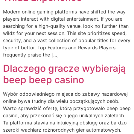
Modern online gaming platforms have shifted the way
players interact with digital entertainment. If you are
searching for a high-quality venue, look no further than
wildz for your next session. This site prioritizes speed,
security, and a vast collection of popular titles for every
type of bettor. Top Features and Rewards Players
frequently praise the […]
Dlaczego gracze wybierają
beep beep casino
Wybór odpowiedniego miejsca do zabawy hazardowej
online bywa trudny dla wielu początkujących osób.
Warto sprawdzić ofertę, którą przygotowało beep beep
casino, aby przekonać się o jego unikalnych zaletach.
Ta platforma stawia na intuicyjną obsługę oraz bardzo
szeroki wachlarz różnorodnych gier automatowych.