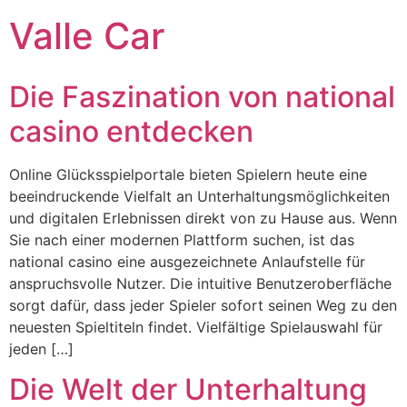
Ir
Valle Car
para
o
conteúdo
Die Faszination von national
casino entdecken
Online Glücksspielportale bieten Spielern heute eine
beeindruckende Vielfalt an Unterhaltungsmöglichkeiten
und digitalen Erlebnissen direkt von zu Hause aus. Wenn
Sie nach einer modernen Plattform suchen, ist das
national casino eine ausgezeichnete Anlaufstelle für
anspruchsvolle Nutzer. Die intuitive Benutzeroberfläche
sorgt dafür, dass jeder Spieler sofort seinen Weg zu den
neuesten Spieltiteln findet. Vielfältige Spielauswahl für
jeden […]
Die Welt der Unterhaltung