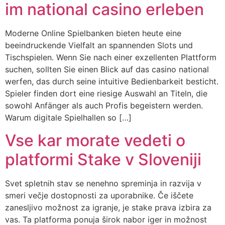
im national casino erleben
Moderne Online Spielbanken bieten heute eine
beeindruckende Vielfalt an spannenden Slots und
Tischspielen. Wenn Sie nach einer exzellenten Plattform
suchen, sollten Sie einen Blick auf das casino national
werfen, das durch seine intuitive Bedienbarkeit besticht.
Spieler finden dort eine riesige Auswahl an Titeln, die
sowohl Anfänger als auch Profis begeistern werden.
Warum digitale Spielhallen so […]
Vse kar morate vedeti o
platformi Stake v Sloveniji
Svet spletnih stav se nenehno spreminja in razvija v
smeri večje dostopnosti za uporabnike. Če iščete
zanesljivo možnost za igranje, je stake prava izbira za
vas. Ta platforma ponuja širok nabor iger in možnost