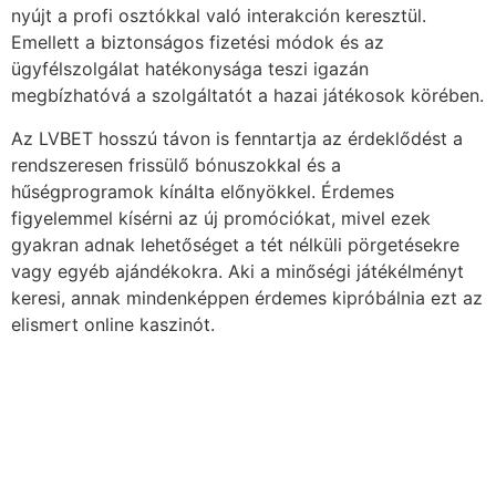
nyújt a profi osztókkal való interakción keresztül.
Emellett a biztonságos fizetési módok és az
ügyfélszolgálat hatékonysága teszi igazán
megbízhatóvá a szolgáltatót a hazai játékosok körében.
Az LVBET hosszú távon is fenntartja az érdeklődést a
rendszeresen frissülő bónuszokkal és a
hűségprogramok kínálta előnyökkel. Érdemes
figyelemmel kísérni az új promóciókat, mivel ezek
gyakran adnak lehetőséget a tét nélküli pörgetésekre
vagy egyéb ajándékokra. Aki a minőségi játékélményt
keresi, annak mindenképpen érdemes kipróbálnia ezt az
elismert online kaszinót.