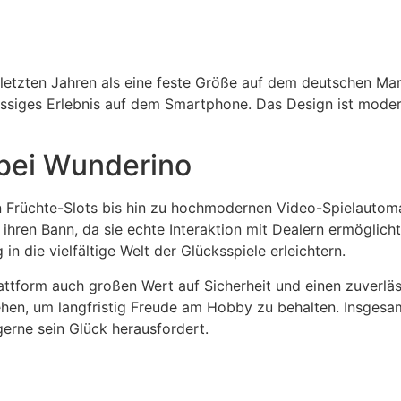
letzten Jahren als eine feste Größe auf dem deutschen Mark
lüssiges Erlebnis auf dem Smartphone. Das Design ist modern
 bei Wunderino
en Früchte-Slots bis hin zu hochmodernen Video-Spielautom
 ihren Bann, da sie echte Interaktion mit Dealern ermöglicht
in die vielfältige Welt der Glücksspiele erleichtern.
lattform auch großen Wert auf Sicherheit und einen zuver
tehen, um langfristig Freude am Hobby zu behalten. Insgesam
gerne sein Glück herausfordert.